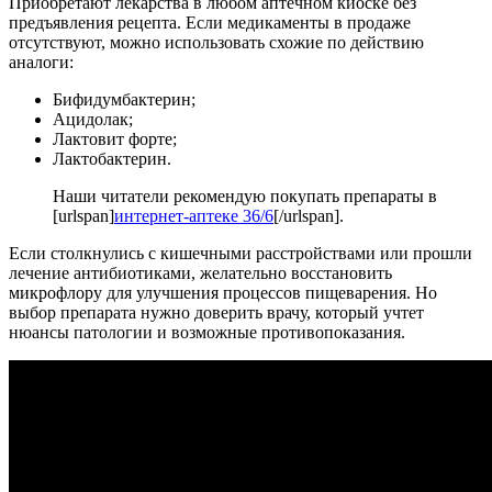
Приобретают лекарства в любом аптечном киоске без
предъявления рецепта. Если медикаменты в продаже
отсутствуют, можно использовать схожие по действию
аналоги:
Бифидумбактерин;
Ацидолак;
Лактовит форте;
Лактобактерин.
Наши читатели рекомендую покупать препараты в
[urlspan]
интернет-аптеке 36/6
[/urlspan].
Если столкнулись с кишечными расстройствами или прошли
лечение антибиотиками, желательно восстановить
микрофлору для улучшения процессов пищеварения. Но
выбор препарата нужно доверить врачу, который учтет
нюансы патологии и возможные противопоказания.