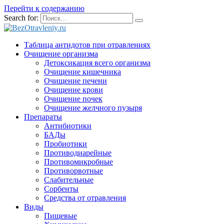
Перейти к содержанию
Search for:
Таблица антидотов при отравлениях
Очищение организма
Детоксикация всего организма
Очищение кишечника
Очищение печени
Очищение крови
Очищение почек
Очищение желчного пузыря
Препараты
Антибиотики
БАДы
Пробиотики
Противодиарейные
Противомикробные
Противорвотные
Слабительные
Сорбенты
Средства от отравления
Виды
Пищевые