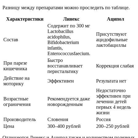
Разницу между препаратами можно проследить по таблице.
Характеристики
Линекс
Аципол
Содержит по 300 мг
Lactobacillus
Присутствуют
acidophilus,
Состав
ацидофильные
Bifidobacterium
лактобациллы
infantis,
Enterococcusfaecium.
Быстро
При парезе
восстанавливает
Коррекция слабая
кишечника
перистальтику
Действие на
Эффективен
Результата нет
моторику
Недостаточно
эффективен при
Возрастные
Рекомендуется даже
лечении детей
ограничения
новорожденным
первых 4 недель
жизни
Производитель
Словения
Россия
Цена
300–400 рублей
200–250 рублей
Отличаются Линекс и Аципол также и количеством полезных